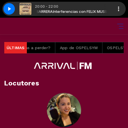
20:00 - 22:00
ias con FELIX MUSSO BARRERA
as - 4335 - Bloque 04 Cierre
Interferencias con FELIX MUSSO BARRERA
Interferencias - 4335 - Bloque 04 Cierre
ta… ¿te lo vas a perder?
ÚLTIMAS
App de OSPELSYM
OSPELSYM, 
Locutores