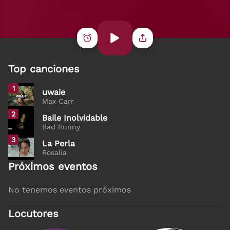
00:00 - 06:00
Late Night Music
En reproducción
Top canciones
1
uwaie
Max Carr
2
Baile Inolvidable
Bad Bunny
3
La Perla
Rosalía
Próximos eventos